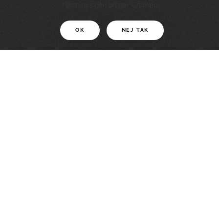
11 KM
Hjemmesiden bruger Cookies
OK
NEJ TAK
For motionister
En smuk rute med grænseoplevelser
LÆS MERE