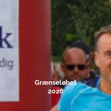
Grænseløbet
2026