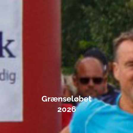
Grænseløbet
2026