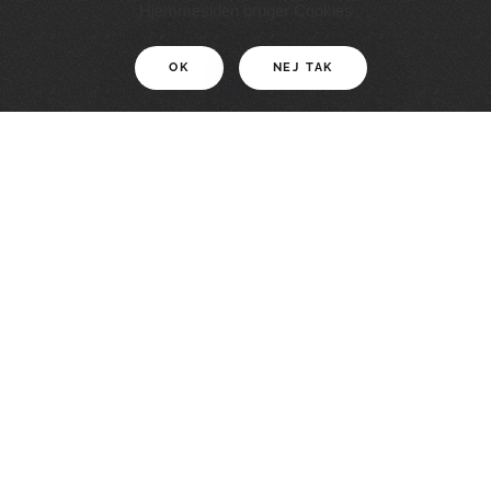
11 KM
Hjemmesiden bruger Cookies
OK
NEJ TAK
For motionister
En smuk rute med grænseoplevelser
LÆS MERE