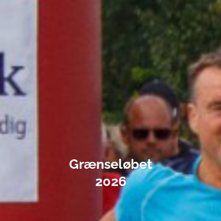
Grænseløbet
2026