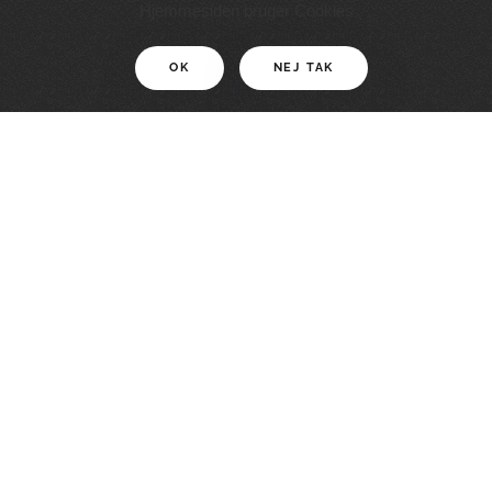
11 KM
Hjemmesiden bruger Cookies
OK
NEJ TAK
For motionister
En smuk rute med grænseoplevelser
LÆS MERE