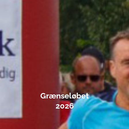
Grænseløbet
2026