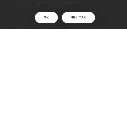
11 KM
Hjemmesiden bruger Cookies
OK
NEJ TAK
For motionister
En smuk rute med grænseoplevelser
LÆS MERE