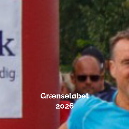
Grænseløbet
2026