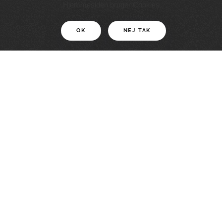
11 KM
Hjemmesiden bruger Cookies
OK
NEJ TAK
For motionister
En smuk rute med grænseoplevelser
LÆS MERE