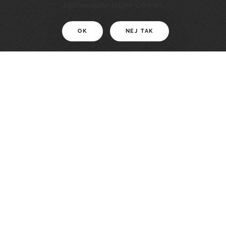
11 KM
Hjemmesiden bruger Cookies
OK
NEJ TAK
For motionister
En smuk rute med grænseoplevelser
LÆS MERE