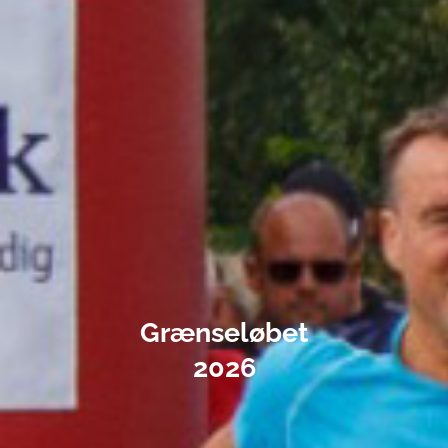
Grænseløbet
2026