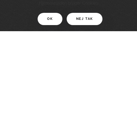
11 KM
Hjemmesiden bruger Cookies
OK
NEJ TAK
For motionister
En smuk rute med grænseoplevelser
LÆS MERE