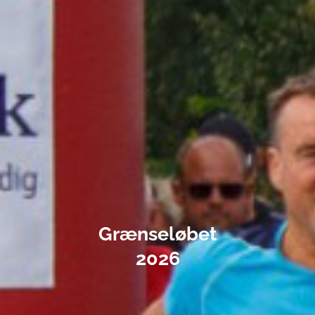
Grænseløbet
2026