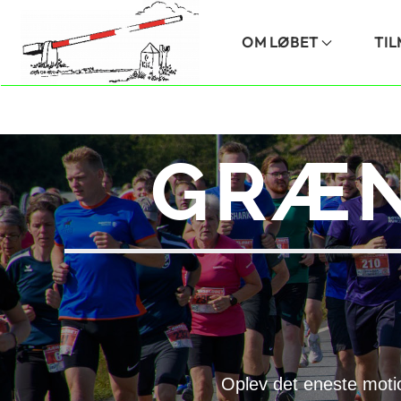
Skip to main content
OM LØBET
TI
GRÆN
Oplev det eneste moti