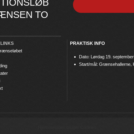
TIONSLØB
ÆNSEN TO
 LINKS
PRAKTISK INFO
rænseløbet
Dato: Lørdag 19. september
Start/mål: Grænsehallerne,
ding
ater
i
kt
© 2026 Grænseløbet • Arrangeres af
Bov IF Løb & Motion
Hjemmesiden bruger Cookies
Privatlivspolitik
•
Cookies