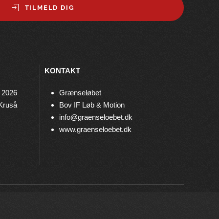
TILMELD DIG
KONTAKT
 2026
Grænseløbet
 Kruså
Bov IF Løb & Motion
info@graenseloebet.dk
www.graenseloebet.dk