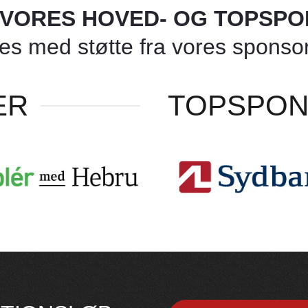
L VORES HOVED- OG TOPSP
 med støtte fra vores sponsore
ER
TOPSPO