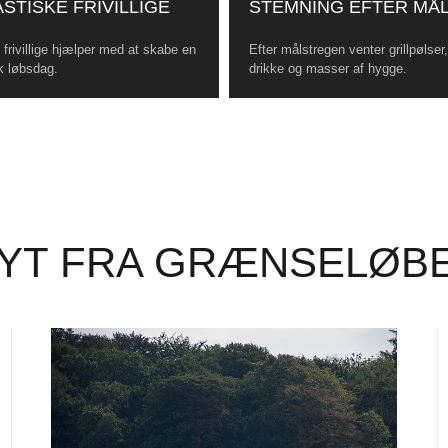
STISKE FRIVILLIGE
STEMNING EFTER MÅ
frivillige hjælper med at skabe en
Efter målstregen venter grillpølser
k løbsdag.
drikke og masser af hygge.
YT FRA GRÆNSELØB