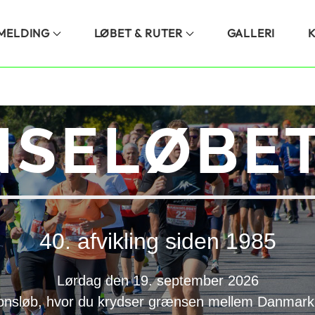
LMELDING
LØBET & RUTER
GALLERI
SELØBET
40. afvikling siden 1985
Lørdag den 19. september 2026
onsløb, hvor du krydser grænsen mellem Danmark