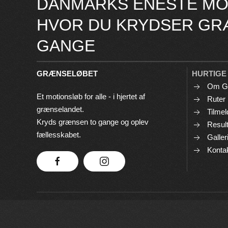
DANMARKS ENESTE MO
HVOR DU KRYDSER GR
GANGE
GRÆNSELØBET
HURTIGE
Om G
Et motionsløb for alle - i hjertet af
Ruter
grænselandet.
Tilmel
Kryds grænsen to gange og oplev
Result
fællesskabet.
Galler
Konta