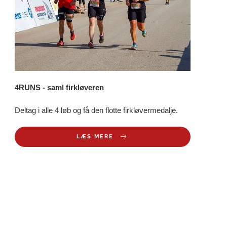
4RUNS - saml firkløveren
Deltag i alle 4 løb og få den flotte firkløvermedalje.
LÆS MERE