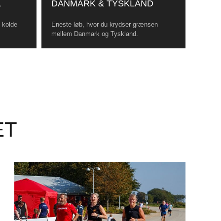
L
DANMARK & TYSKLAND
, kolde
Eneste løb, hvor du krydser grænsen
mellem Danmark og Tyskland.
ET