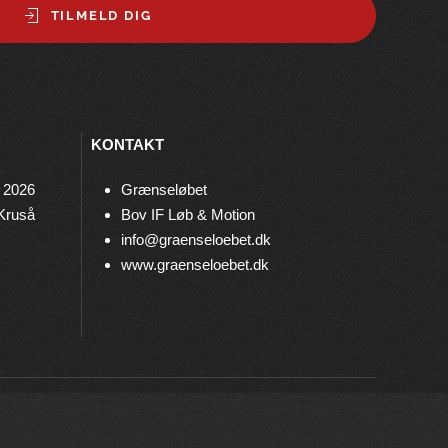
TILMELD DIG
KONTAKT
 2026
Grænseløbet
 Kruså
Bov IF Løb & Motion
info@graenseloebet.dk
www.graenseloebet.dk