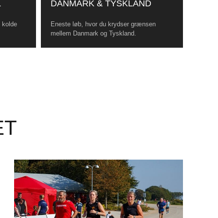
L
DANMARK & TYSKLAND
, kolde
Eneste løb, hvor du krydser grænsen
mellem Danmark og Tyskland.
ET