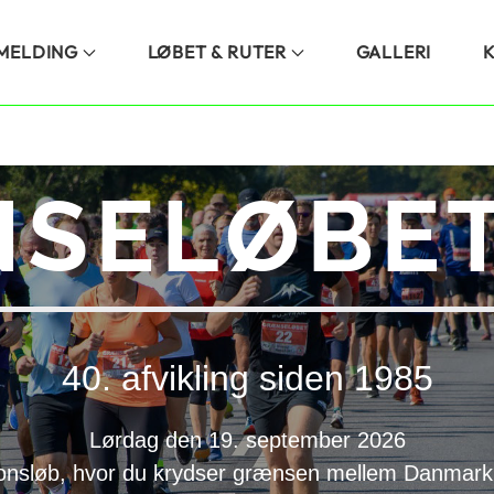
LMELDING
LØBET & RUTER
GALLERI
SELØBET
40. afvikling siden 1985
Lørdag den 19. september 2026
onsløb, hvor du krydser grænsen mellem Danmark