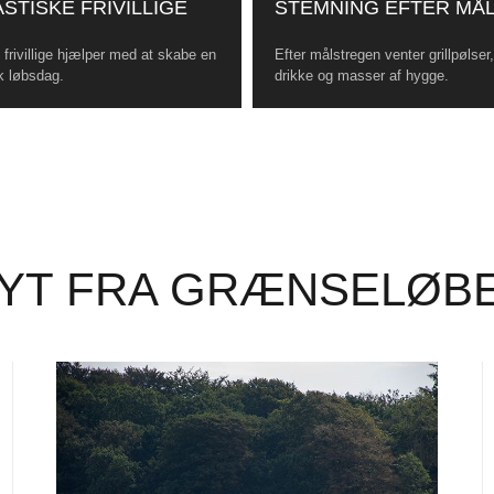
STISKE FRIVILLIGE
STEMNING EFTER MÅ
frivillige hjælper med at skabe en
Efter målstregen venter grillpølser
k løbsdag.
drikke og masser af hygge.
YT FRA GRÆNSELØB