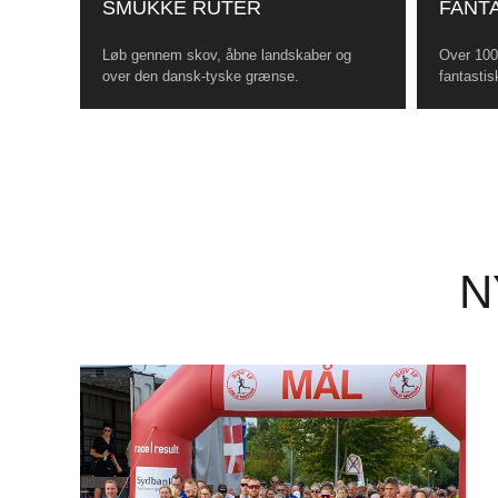
SMUKKE RUTER
FANTA
Løb gennem skov, åbne landskaber og
Over 100 
over den dansk-tyske grænse.
fantastis
N