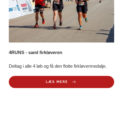
4RUNS - saml firkløveren
Deltag i alle 4 løb og få den flotte firkløvermedalje.
LÆS MERE