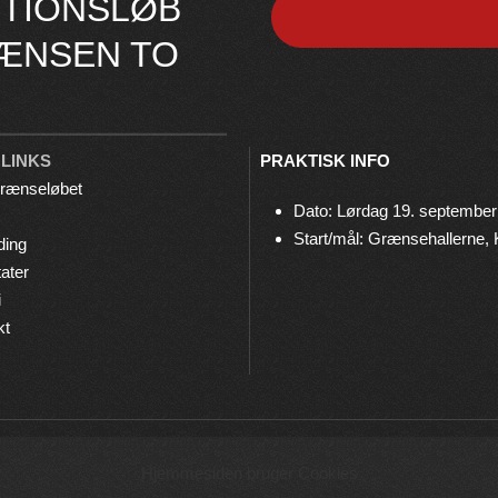
TIONSLØB
ÆNSEN TO
 LINKS
PRAKTISK INFO
rænseløbet
Dato: Lørdag 19. september
Start/mål: Grænsehallerne,
ding
ater
i
kt
© 2026 Grænseløbet • Arrangeres af
Bov IF Løb & Motion
Hjemmesiden bruger Cookies
Privatlivspolitik
•
Cookies