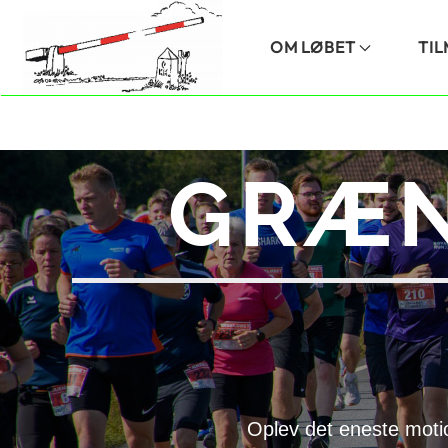
Skip to main content
OM LØBET
TI
GRÆN
Oplev det eneste moti