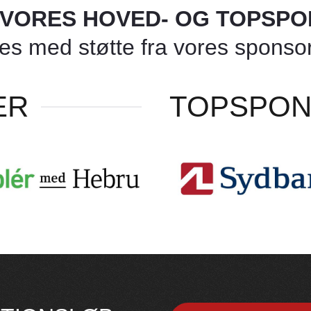
L VORES HOVED- OG TOPSP
 med støtte fra vores sponsore
ER
TOPSPO