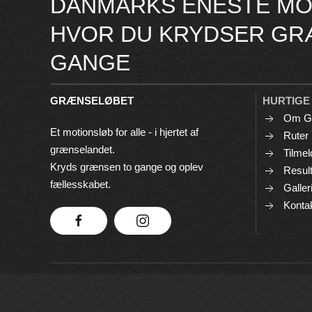
DANMARKS ENESTE MO
HVOR DU KRYDSER GR
GANGE
GRÆNSELØBET
HURTIGE
Om G
Et motionsløb for alle - i hjertet af
Ruter
grænselandet.
Tilmel
Kryds grænsen to gange og oplev
Result
fællesskabet.
Galler
Konta