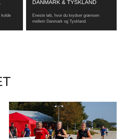
L
DANMARK & TYSKLAND
, kolde
Eneste løb, hvor du krydser grænsen
mellem Danmark og Tyskland.
ET