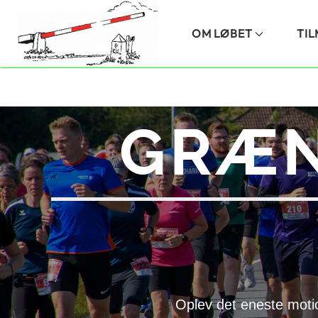
Skip to main content
OM LØBET
TI
GRÆN
Oplev det eneste moti