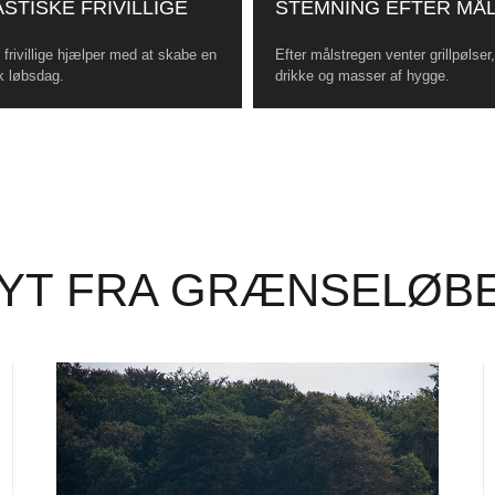
STISKE FRIVILLIGE
STEMNING EFTER MÅ
frivillige hjælper med at skabe en
Efter målstregen venter grillpølser
k løbsdag.
drikke og masser af hygge.
YT FRA GRÆNSELØB