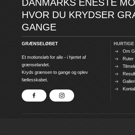
DANMARKS ENESTE MO
HVOR DU KRYDSER GR
GANGE
GRÆNSELØBET
HURTIGE
Om G
Et motionsløb for alle - i hjertet af
Ruter
grænselandet.
Tilmel
Kryds grænsen to gange og oplev
Result
fællesskabet.
Galler
Konta