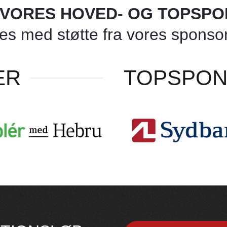
L VORES HOVED- OG TOPSP
 med støtte fra vores sponsore
ER
TOPSPO