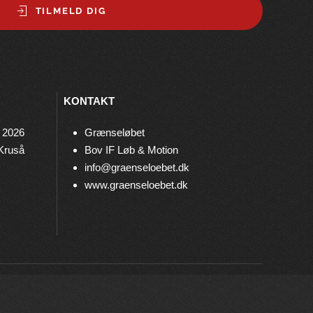
TILMELD DIG
KONTAKT
 2026
Grænseløbet
 Kruså
Bov IF Løb & Motion
info@graenseloebet.dk
www.graenseloebet.dk