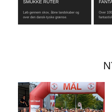
SMUKKE RUTER
FANTA
Løb gennem skov, åbne landskaber og
Over 100 
over den dansk-tyske grænse.
fantastis
N