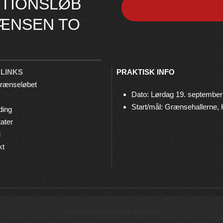
TIONSLØB
ÆNSEN TO
 LINKS
PRAKTISK INFO
rænseløbet
Dato: Lørdag 19. september
Start/mål: Grænsehallerne,
ding
ater
i
kt
© 2026 Grænseløbet • Arrangeres af
Bov IF Løb & Motion
Hjemmesiden bruger Cookies
Privatlivspolitik
•
Cookies