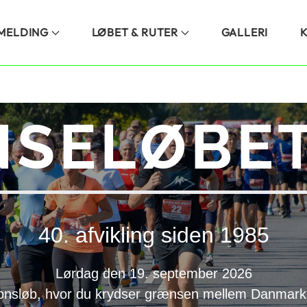
LMELDING
LØBET & RUTER
GALLERI
SELØBET
40. afvikling siden 1985
Lørdag den 19. september 2026
onsløb, hvor du krydser grænsen mellem Danmark