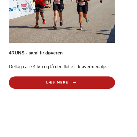
4RUNS - saml firkløveren
Deltag i alle 4 løb og få den flotte firkløvermedalje.
LÆS MERE