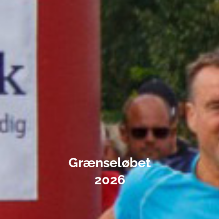
Grænseløbet
2026