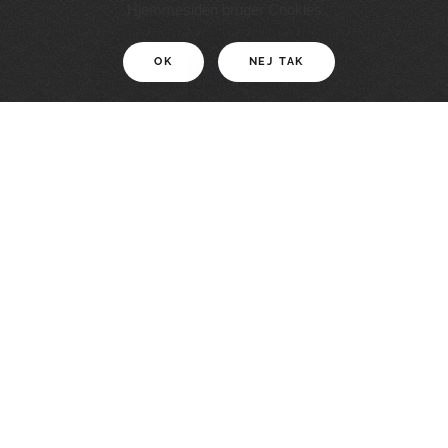
11 KM
Hjemmesiden bruger Cookies
OK
NEJ TAK
For motionister
En smuk rute med grænseoplevelser
LÆS MERE