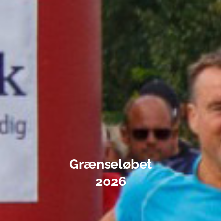
Grænseløbet
2026