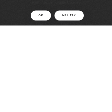
11 KM
Hjemmesiden bruger Cookies
OK
NEJ TAK
For motionister
En smuk rute med grænseoplevelser
LÆS MERE