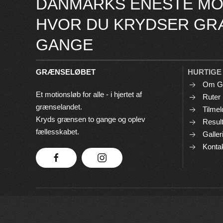
DANMARKS ENESTE MO
HVOR DU KRYDSER GR
GANGE
GRÆNSELØBET
HURTIGE
Om G
Et motionsløb for alle - i hjertet af
Ruter
grænselandet.
Tilmel
Kryds grænsen to gange og oplev
Result
fællesskabet.
Galler
Konta