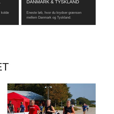
L
DANMARK & TYSKLAND
, kolde
Eneste løb, hvor du krydser grænsen
mellem Danmark og Tyskland.
ET