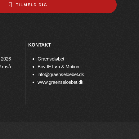
TILMELD DIG
KONTAKT
 2026
Grænseløbet
 Kruså
Bov IF Løb & Motion
info@graenseloebet.dk
www.graenseloebet.dk