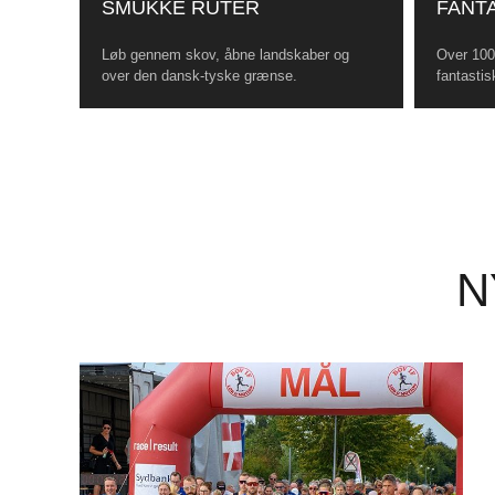
SMUKKE RUTER
FANTA
Løb gennem skov, åbne landskaber og
Over 100 
over den dansk-tyske grænse.
fantastis
N