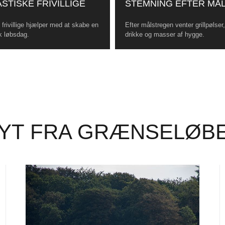
STISKE FRIVILLIGE
STEMNING EFTER MÅ
frivillige hjælper med at skabe en
Efter målstregen venter grillpølser
k løbsdag.
drikke og masser af hygge.
YT FRA GRÆNSELØB