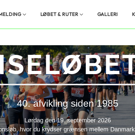
LMELDING
LØBET & RUTER
GALLERI
SELØBET
40. afvikling siden 1985
Lørdag den 19. september 2026
onsløb, hvor du krydser grænsen mellem Danmark