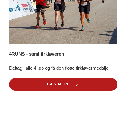
4RUNS - saml firkløveren
Deltag i alle 4 løb og få den flotte firkløvermedalje.
LÆS MERE