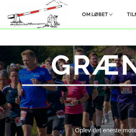
Skip to main content
OM LØBET
TI
GRÆN
Oplev det eneste moti