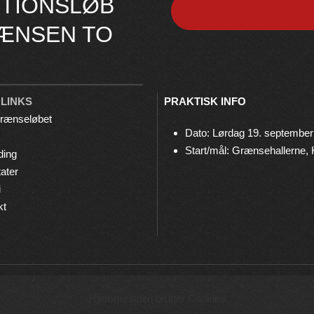
TIONSLØB
ÆNSEN TO
 LINKS
PRAKTISK INFO
rænseløbet
Dato: Lørdag 19. september
Start/mål: Grænsehallerne,
ding
ater
i
kt
© 2026 Grænseløbet • Arrangeres af
Bov IF Løb & Motion
Hjemmesiden bruger Cookies
Privatlivspolitik
•
Cookies