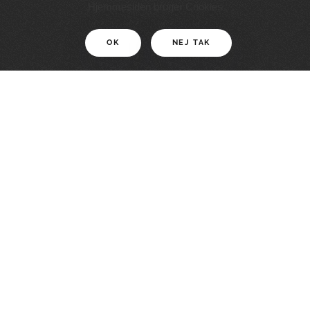
11 KM
Hjemmesiden bruger Cookies
OK
NEJ TAK
For motionister
En smuk rute med grænseoplevelser
LÆS MERE