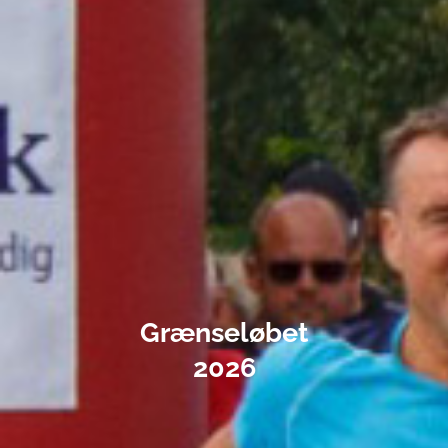
Grænseløbet
2026