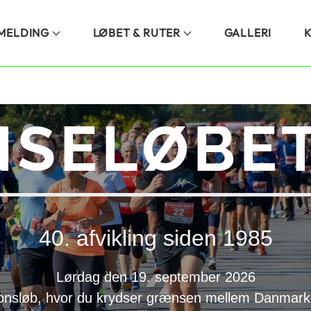
LMELDING
LØBET & RUTER
GALLERI
SELØBET
40. afvikling siden 1985
Lørdag den 19. september 2026
onsløb, hvor du krydser grænsen mellem Danmark