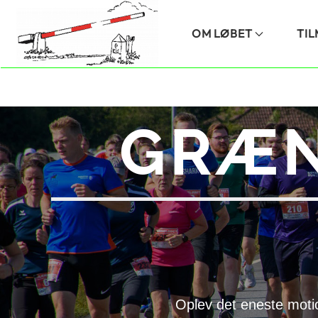
Skip to main content
OM LØBET
TI
GRÆN
Oplev det eneste moti