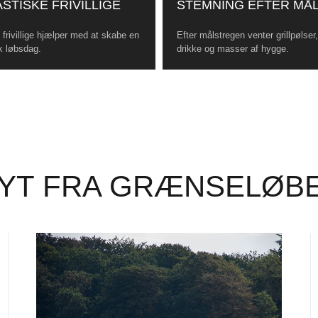
STISKE FRIVILLIGE
STEMNING EFTER MÅ
frivillige hjælper med at skabe en
Efter målstregen venter grillpølser
k løbsdag.
drikke og masser af hygge.
YT FRA GRÆNSELØB