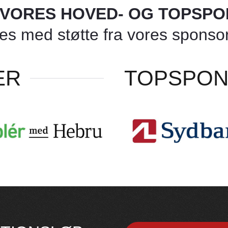
L VORES HOVED- OG TOPSP
 med støtte fra vores sponsore
ER
TOPSPO