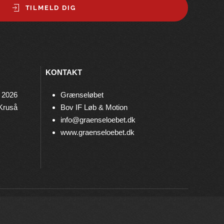
TILMELD DIG
KONTAKT
 2026
Grænseløbet
 Kruså
Bov IF Løb & Motion
info@graenseloebet.dk
www.graenseloebet.dk