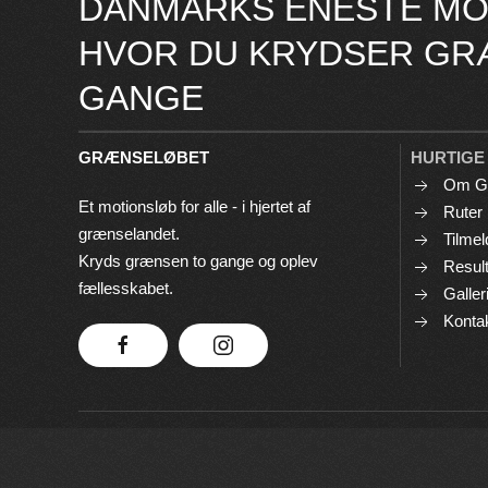
DANMARKS ENESTE MO
HVOR DU KRYDSER GR
GANGE
GRÆNSELØBET
HURTIGE
Om G
Et motionsløb for alle - i hjertet af
Ruter
grænselandet.
Tilmel
Kryds grænsen to gange og oplev
Result
fællesskabet.
Galler
Konta