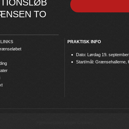
TIONSLØB
ÆNSEN TO
 LINKS
PRAKTISK INFO
rænseløbet
Dato: Lørdag 19. september
Start/mål: Grænsehallerne,
ding
ater
i
kt
© 2026 Grænseløbet • Arrangeres af
Bov IF Løb & Motion
Hjemmesiden bruger Cookies
Privatlivspolitik
•
Cookies