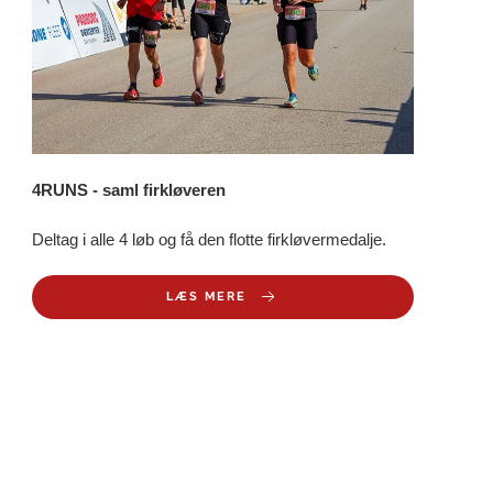
4RUNS - saml firkløveren
Deltag i alle 4 løb og få den flotte firkløvermedalje.
LÆS MERE