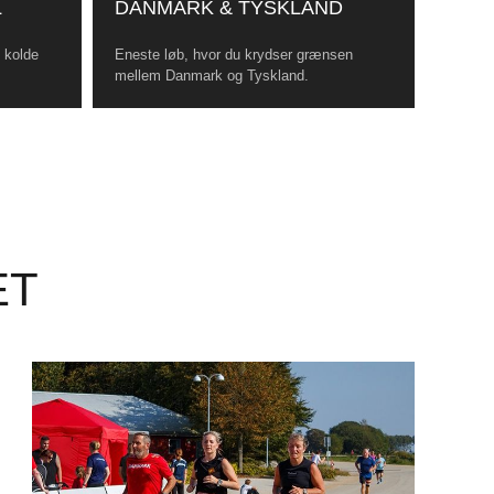
L
DANMARK & TYSKLAND
, kolde
Eneste løb, hvor du krydser grænsen
mellem Danmark og Tyskland.
ET