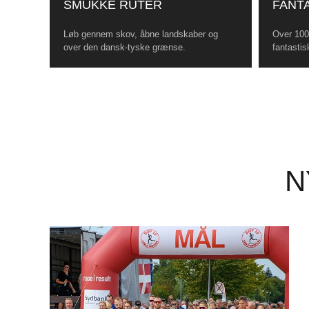
SMUKKE RUTER
FANTA
Løb gennem skov, åbne landskaber og
Over 100 
over den dansk-tyske grænse.
fantastis
N