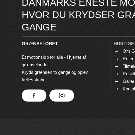
DANMARKS ENESTE MO
HVOR DU KRYDSER GR
GANGE
GRÆNSELØBET
HURTIGE
Om G
Et motionsløb for alle - i hjertet af
Ruter
grænselandet.
Tilmel
Kryds grænsen to gange og oplev
Result
fællesskabet.
Galler
Konta