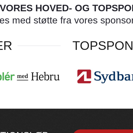
L VORES HOVED- OG TOPSP
 med støtte fra vores sponsore
ER
TOPSPO