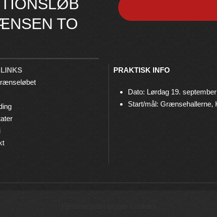
TIONSLØB
ÆNSEN TO
 LINKS
PRAKTISK INFO
rænseløbet
Dato: Lørdag 19. september
Start/mål: Grænsehallerne,
ding
ater
i
kt
© 2026 Grænseløbet • Arrangeres af
Bov IF Løb & Motion
Hjemmesiden bruger Cookies
Privatlivspolitik
•
Cookies