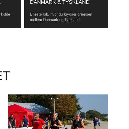
L
DANMARK & TYSKLAND
, kolde
Eneste løb, hvor du krydser grænsen
mellem Danmark og Tyskland.
ET