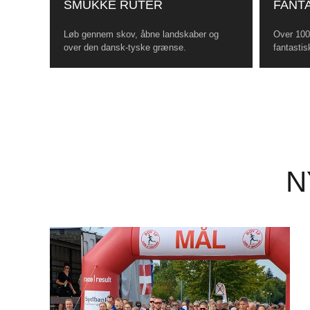
SMUKKE RUTER
FANTA
Løb gennem skov, åbne landskaber og
Over 100 
over den dansk-tyske grænse.
fantastis
N