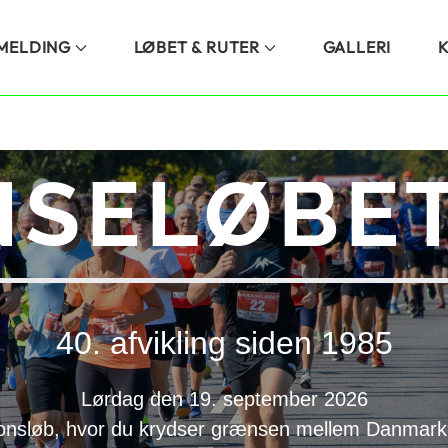
LMELDING
LØBET & RUTER
GALLERI
SELØBET
40. afvikling siden 1985
Lørdag den 19. september 2026
onsløb, hvor du krydser grænsen mellem Danmark