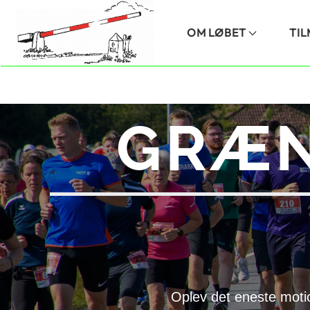
Skip to main content
OM LØBET
TI
GRÆN
Oplev det eneste moti