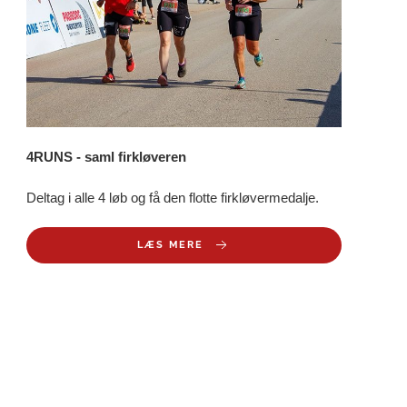
4RUNS - saml firkløveren
Deltag i alle 4 løb og få den flotte firkløvermedalje.
LÆS MERE