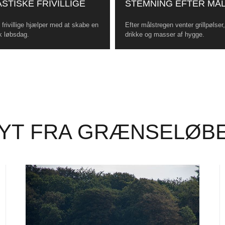
STISKE FRIVILLIGE
STEMNING EFTER MÅ
frivillige hjælper med at skabe en
Efter målstregen venter grillpølser
k løbsdag.
drikke og masser af hygge.
YT FRA GRÆNSELØB