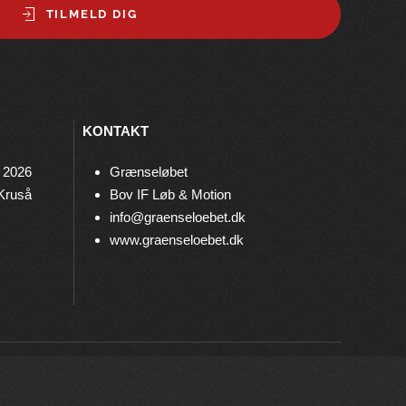
TILMELD DIG
KONTAKT
 2026
Grænseløbet
 Kruså
Bov IF Løb & Motion
info@graenseloebet.dk
www.graenseloebet.dk