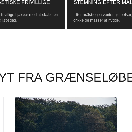
STISKE FRIVILLIGE
STEMNING EFTER MÅ
frivillige hjælper med at skabe en
Efter målstregen venter grillpølser
k løbsdag.
drikke og masser af hygge.
YT FRA GRÆNSELØB