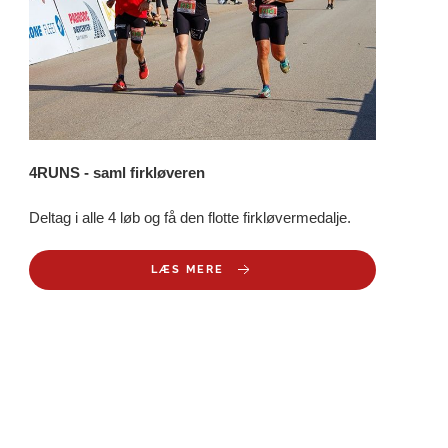
4RUNS - saml firkløveren
Deltag i alle 4 løb og få den flotte firkløvermedalje.
LÆS MERE