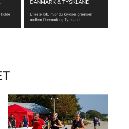
L
DANMARK & TYSKLAND
, kolde
Eneste løb, hvor du krydser grænsen
mellem Danmark og Tyskland.
ET