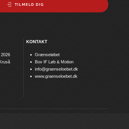
TILMELD DIG
KONTAKT
 2026
Grænseløbet
 Kruså
Bov IF Løb & Motion
info@graenseloebet.dk
www.graenseloebet.dk