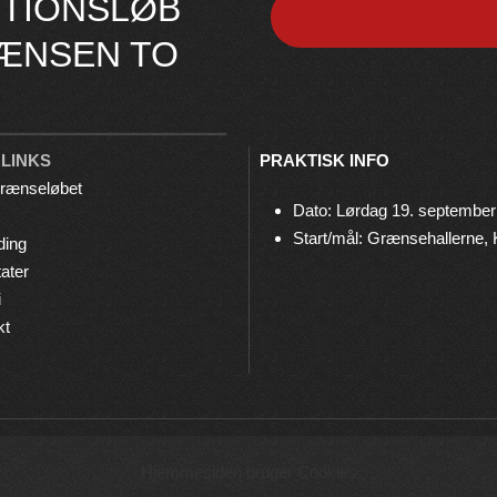
TIONSLØB
ÆNSEN TO
 LINKS
PRAKTISK INFO
rænseløbet
Dato: Lørdag 19. september
Start/mål: Grænsehallerne,
ding
ater
i
kt
© 2026 Grænseløbet • Arrangeres af
Bov IF Løb & Motion
Hjemmesiden bruger Cookies
Privatlivspolitik
•
Cookies