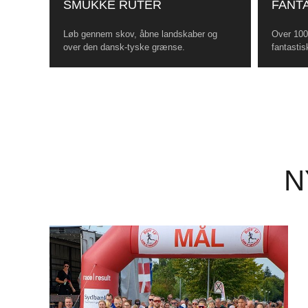
SMUKKE RUTER
FANTA
Løb gennem skov, åbne landskaber og
Over 100 
over den dansk-tyske grænse.
fantastis
N