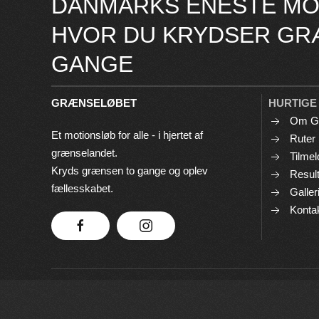
DANMARKS ENESTE MO
HVOR DU KRYDSER GR
GANGE
GRÆNSELØBET
HURTIGE
Om G
Et motionsløb for alle - i hjertet af
Ruter
grænselandet.
Tilmel
Kryds grænsen to gange og oplev
Result
fællesskabet.
Galler
Konta