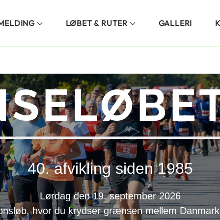
LMELDING
LØBET & RUTER
GALLERI
SELØBET
40. afvikling siden 1985
Lørdag den 19. september 2026
onsløb, hvor du krydser grænsen mellem Danmark