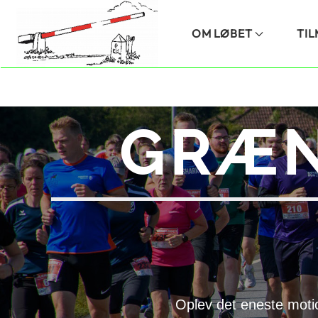
Skip to main content
OM LØBET
TI
GRÆN
Oplev det eneste moti