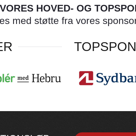
L VORES HOVED- OG TOPSP
 med støtte fra vores sponsore
ER
TOPSPO