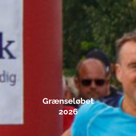
Grænseløbet
2026