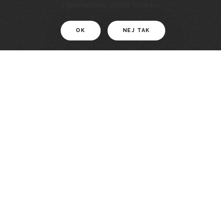
11 KM
Hjemmesiden bruger Cookies
OK
NEJ TAK
For motionister
En smuk rute med grænseoplevelser
LÆS MERE