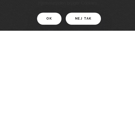
11 KM
Hjemmesiden bruger Cookies
OK
NEJ TAK
For motionister
En smuk rute med grænseoplevelser
LÆS MERE