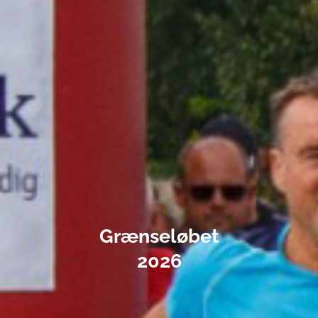
Grænseløbet
2026