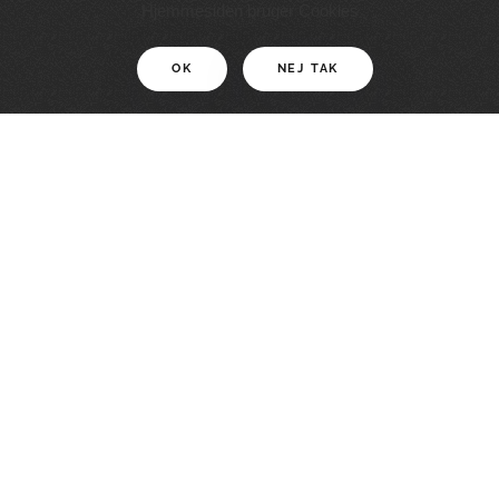
11 KM
Hjemmesiden bruger Cookies
OK
NEJ TAK
For motionister
En smuk rute med grænseoplevelser
LÆS MERE