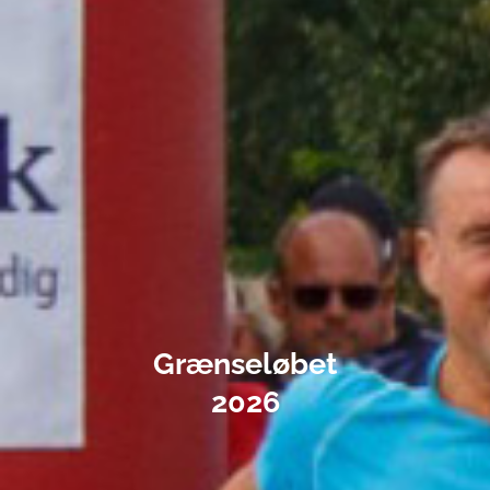
Grænseløbet
2026