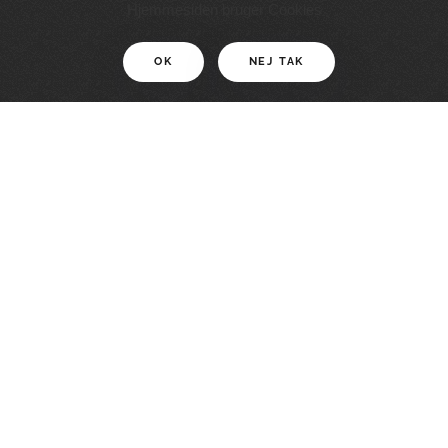
11 KM
Hjemmesiden bruger Cookies
OK
NEJ TAK
For motionister
En smuk rute med grænseoplevelser
LÆS MERE