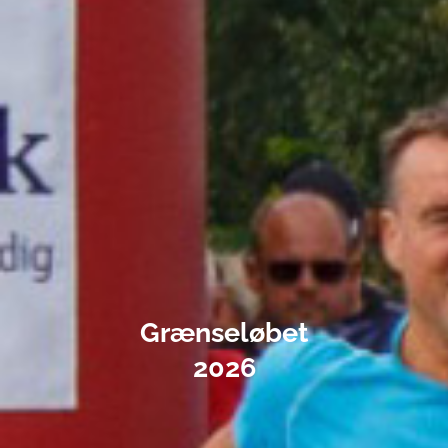
Grænseløbet
2026