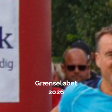
Grænseløbet
2026