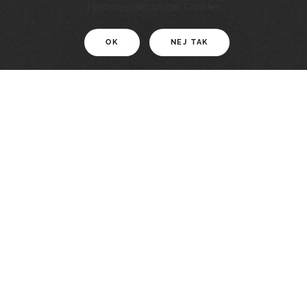
11 KM
Hjemmesiden bruger Cookies
OK
NEJ TAK
For motionister
En smuk rute med grænseoplevelser
LÆS MERE