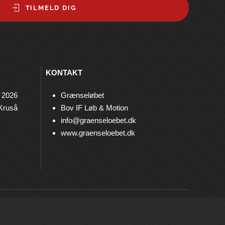
TILMELD DIG
KONTAKT
 2026
Grænseløbet
 Kruså
Bov IF Løb & Motion
info@graenseloebet.dk
www.graenseloebet.dk