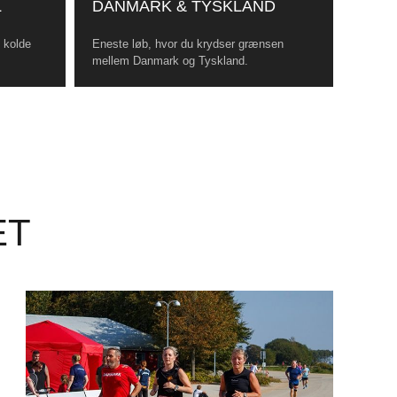
L
DANMARK & TYSKLAND
, kolde
Eneste løb, hvor du krydser grænsen
mellem Danmark og Tyskland.
ET