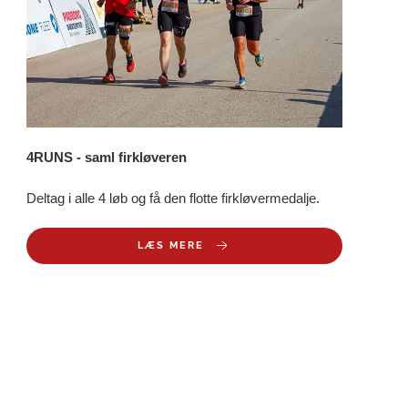
4RUNS - saml firkløveren
Deltag i alle 4 løb og få den flotte firkløvermedalje.
LÆS MERE