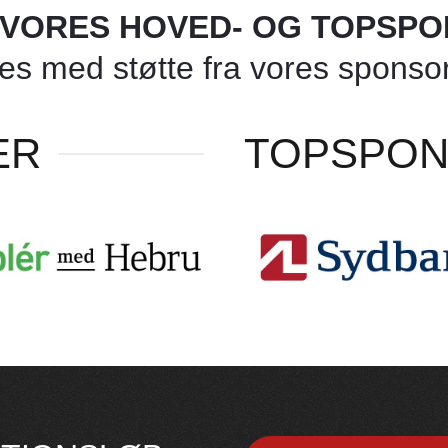
L VORES HOVED- OG TOPSP
 med støtte fra vores sponsore
ER
TOPSPO