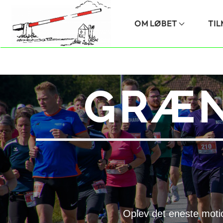
Skip to main content
OM LØBET
TI
GRÆN
Oplev det eneste moti