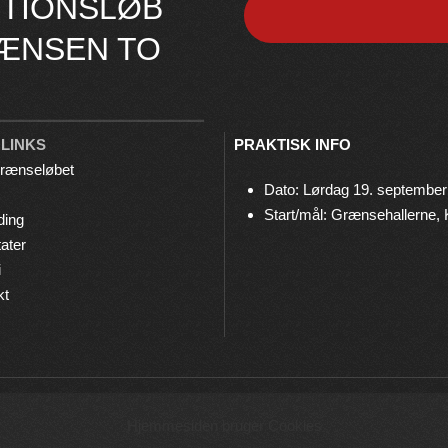
TIONSLØB
ÆNSEN TO
 LINKS
PRAKTISK INFO
rænseløbet
Dato: Lørdag 19. september
Start/mål: Grænsehallerne,
ding
ater
i
kt
© 2026 Grænseløbet • Arrangeres af
Bov IF Løb & Motion
Hjemmesiden bruger Cookies
Privatlivspolitik
•
Cookies