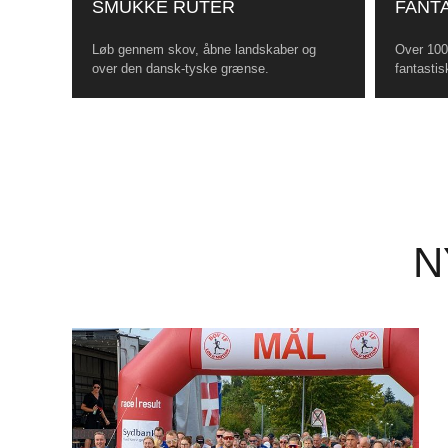
SMUKKE RUTER
FANTA
Løb gennem skov, åbne landskaber og
Over 100 
over den dansk-tyske grænse.
fantastis
N