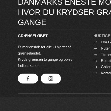
DANMARKS ENESTE MO
HVOR DU KRYDSER GR
GANGE
GRÆNSELØBET
HURTIGE
Om G
Et motionsløb for alle - i hjertet af
Ruter
grænselandet.
Tilmel
Kryds grænsen to gange og oplev
Result
fællesskabet.
Galler
Konta