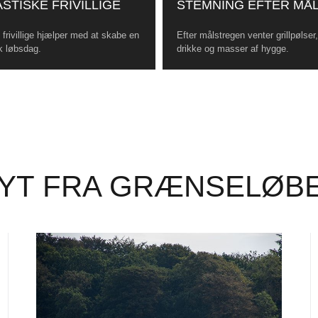
STISKE FRIVILLIGE
STEMNING EFTER MÅ
frivillige hjælper med at skabe en
Efter målstregen venter grillpølser
k løbsdag.
drikke og masser af hygge.
YT FRA GRÆNSELØB