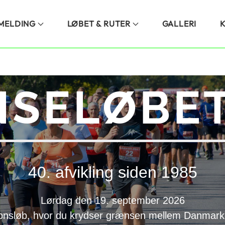
LMELDING
LØBET & RUTER
GALLERI
SELØBET
40. afvikling siden 1985
Lørdag den 19. september 2026
onsløb, hvor du krydser grænsen mellem Danmark