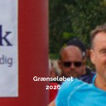
Grænseløbet
2026