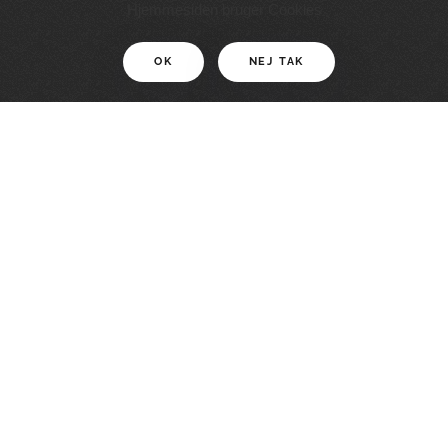
11 KM
Hjemmesiden bruger Cookies
OK
NEJ TAK
For motionister
En smuk rute med grænseoplevelser
LÆS MERE