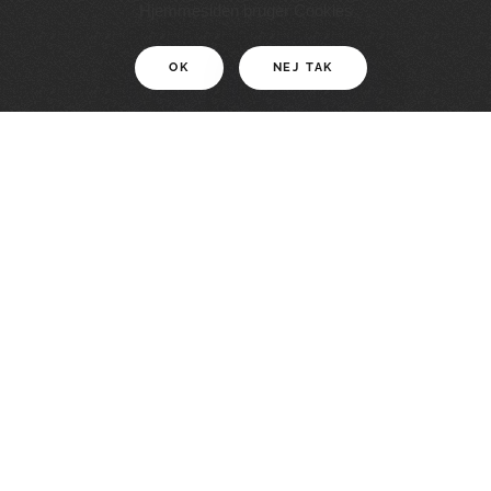
11 KM
Hjemmesiden bruger Cookies
OK
NEJ TAK
For motionister
En smuk rute med grænseoplevelser
LÆS MERE