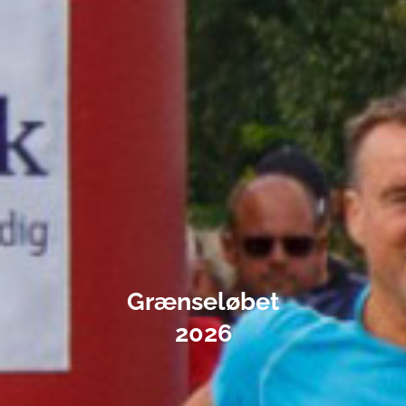
Grænseløbet
2026