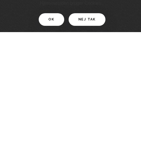
11 KM
Hjemmesiden bruger Cookies
OK
NEJ TAK
For motionister
En smuk rute med grænseoplevelser
LÆS MERE