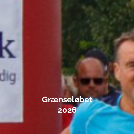
Grænseløbet
2026