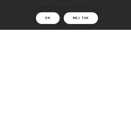
11 KM
Hjemmesiden bruger Cookies
OK
NEJ TAK
For motionister
En smuk rute med grænseoplevelser
LÆS MERE