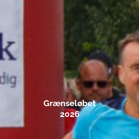
Grænseløbet
2026