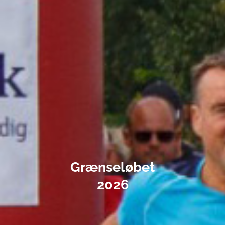
Grænseløbet
2026