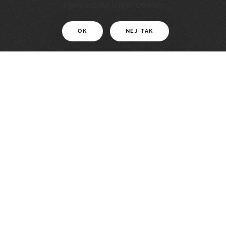
11 KM
Hjemmesiden bruger Cookies
OK
NEJ TAK
For motionister
En smuk rute med grænseoplevelser
LÆS MERE