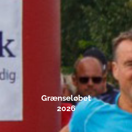
Grænseløbet
2026