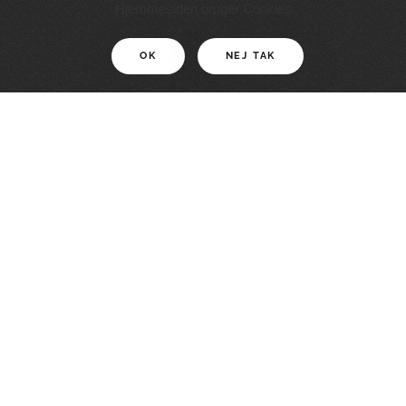
11 KM
Hjemmesiden bruger Cookies
OK
NEJ TAK
For motionister
En smuk rute med grænseoplevelser
LÆS MERE