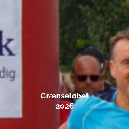
Grænseløbet
2026