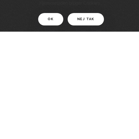
11 KM
Hjemmesiden bruger Cookies
OK
NEJ TAK
For motionister
En smuk rute med grænseoplevelser
LÆS MERE