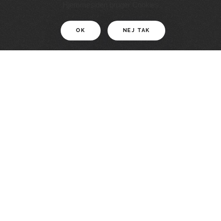
11 KM
Hjemmesiden bruger Cookies
OK
NEJ TAK
For motionister
En smuk rute med grænseoplevelser
LÆS MERE