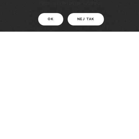
11 KM
Hjemmesiden bruger Cookies
OK
NEJ TAK
For motionister
En smuk rute med grænseoplevelser
LÆS MERE