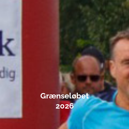
Grænseløbet
2026