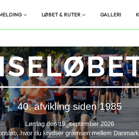
LMELDING
LØBET & RUTER
GALLERI
SELØBET
40. afvikling siden 1985
Lørdag den 19. september 2026
onsløb, hvor du krydser grænsen mellem Danmark