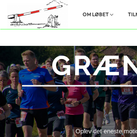
Skip to main content
OM LØBET
TI
GRÆN
Oplev det eneste moti