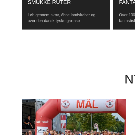
SMUKKE RUTER
FANTA
Løb gennem skov, åbne landskaber og
Over 100 
over den dansk-tyske grænse.
fantastis
N