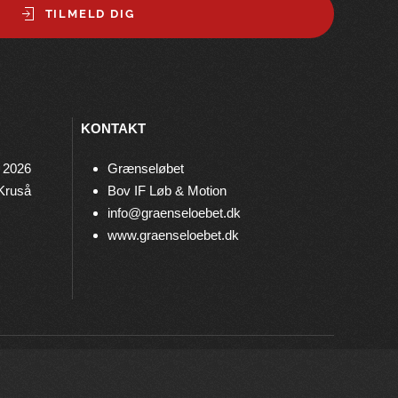
TILMELD DIG
KONTAKT
 2026
Grænseløbet
 Kruså
Bov IF Løb & Motion
info@graenseloebet.dk
www.graenseloebet.dk