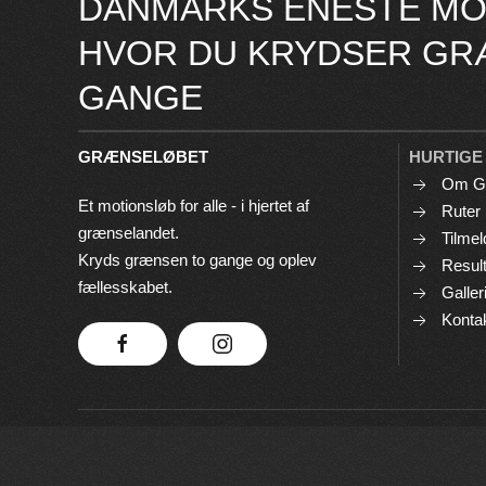
DANMARKS ENESTE MO
HVOR DU KRYDSER GR
GANGE
GRÆNSELØBET
HURTIGE
Om G
Et motionsløb for alle - i hjertet af
Ruter
grænselandet.
Tilmel
Kryds grænsen to gange og oplev
Result
fællesskabet.
Galler
Konta