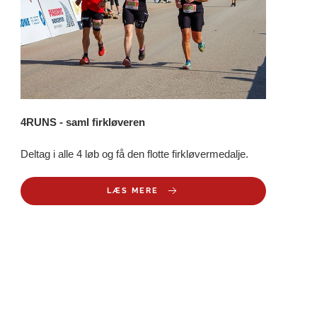
4RUNS - saml firkløveren
Deltag i alle 4 løb og få den flotte firkløvermedalje.
LÆS MERE