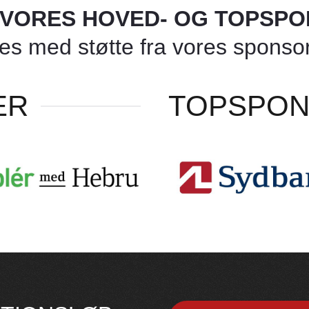
L VORES HOVED- OG TOPSP
 med støtte fra vores sponsore
ER
TOPSPO