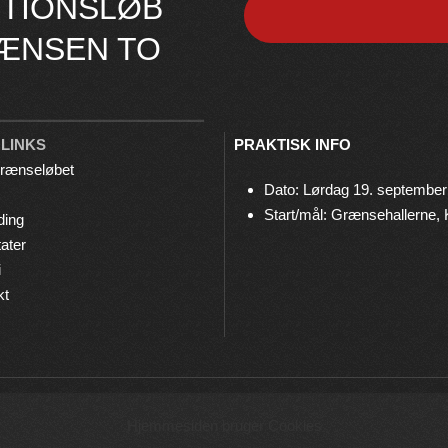
TIONSLØB
ÆNSEN TO
 LINKS
PRAKTISK INFO
rænseløbet
Dato: Lørdag 19. september
Start/mål: Grænsehallerne,
ding
ater
i
kt
© 2026 Grænseløbet • Arrangeres af
Bov IF Løb & Motion
Hjemmesiden bruger Cookies
Privatlivspolitik
•
Cookies