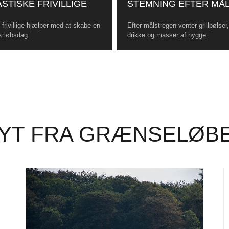
STISKE FRIVILLIGE
STEMNING EFTER MÅ
frivillige hjælper med at skabe en
Efter målstregen venter grillpølser
k løbsdag.
drikke og masser af hygge.
YT FRA GRÆNSELØB