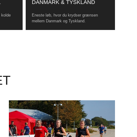
L
DANMARK & TYSKLAND
, kolde
Eneste løb, hvor du krydser grænsen
mellem Danmark og Tyskland.
ET