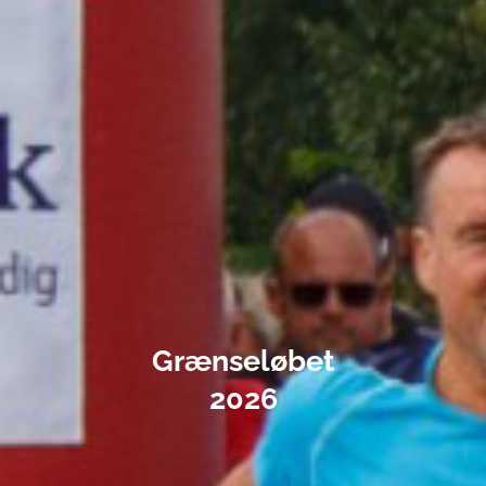
Grænseløbet
2026