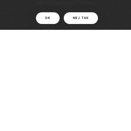
11 KM
Hjemmesiden bruger Cookies
OK
NEJ TAK
For motionister
En smuk rute med grænseoplevelser
LÆS MERE