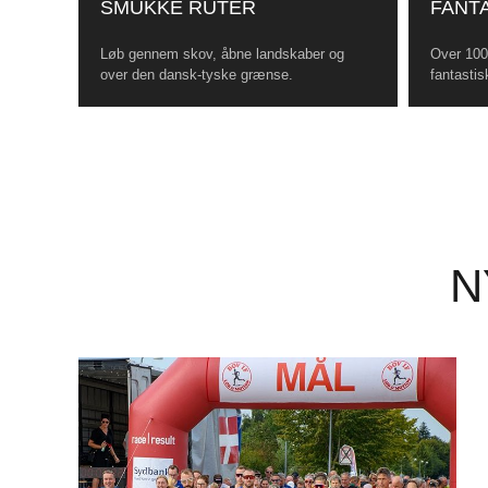
SMUKKE RUTER
FANTA
Løb gennem skov, åbne landskaber og
Over 100 
over den dansk-tyske grænse.
fantastis
N