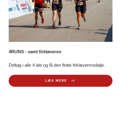
4RUNS - saml firkløveren
Deltag i alle 4 løb og få den flotte firkløvermedalje.
LÆS MERE