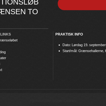
TIONSLØB
ÆNSEN TO
 LINKS
PRAKTISK INFO
rænseløbet
Dato: Lørdag 19. september
Start/mål: Grænsehallerne,
ding
ater
i
kt
© 2026 Grænseløbet • Arrangeres af
Bov IF Løb & Motion
Hjemmesiden bruger Cookies
Privatlivspolitik
•
Cookies