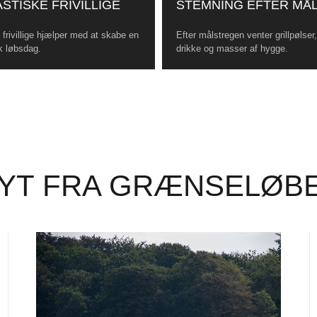
STISKE FRIVILLIGE
STEMNING EFTER MÅ
frivillige hjælper med at skabe en
Efter målstregen venter grillpølser
k løbsdag.
drikke og masser af hygge.
YT FRA GRÆNSELØB