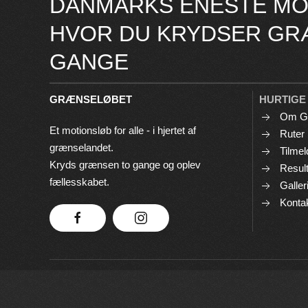
DANMARKS ENESTE MO
HVOR DU KRYDSER GR
GANGE
GRÆNSELØBET
HURTIGE
Om G
Et motionsløb for alle - i hjertet af
Ruter
grænselandet.
Tilmel
Kryds grænsen to gange og oplev
Result
fællesskabet.
Galler
Konta