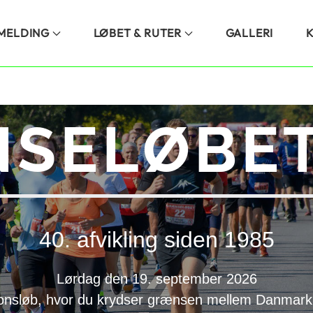
LMELDING
LØBET & RUTER
GALLERI
SELØBET
40. afvikling siden 1985
Lørdag den 19. september 2026
onsløb, hvor du krydser grænsen mellem Danmark