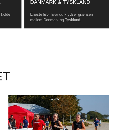
L
DANMARK & TYSKLAND
, kolde
Eneste løb, hvor du krydser grænsen
mellem Danmark og Tyskland.
ET