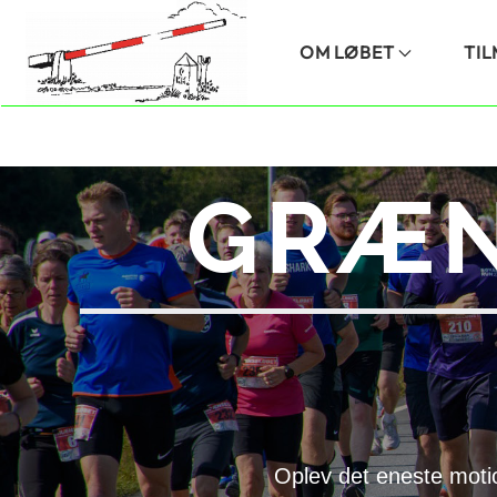
Skip to main content
OM LØBET
TI
GRÆN
Oplev det eneste moti