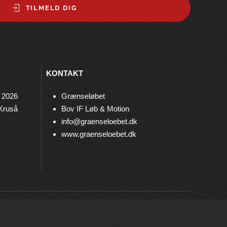
TILMELD DIG
KONTAKT
 2026
Grænseløbet
 Kruså
Bov IF Løb & Motion
info@graenseloebet.dk
www.graenseloebet.dk