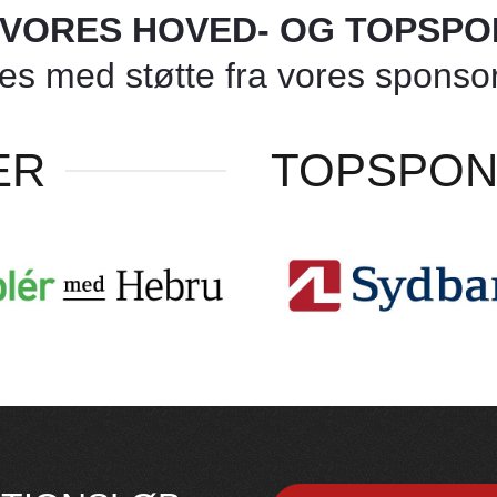
L VORES HOVED- OG TOPSP
 med støtte fra vores sponsore
ER
TOPSPO