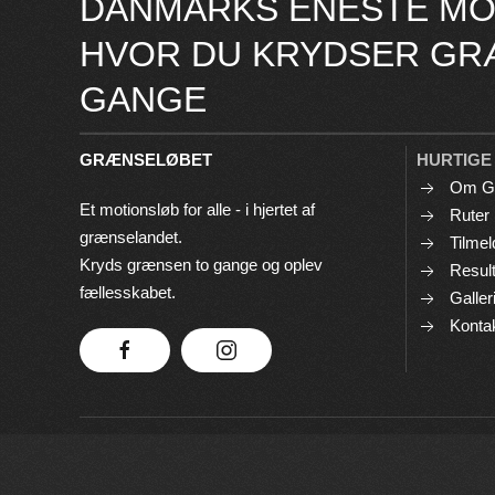
DANMARKS ENESTE MO
HVOR DU KRYDSER GR
GANGE
GRÆNSELØBET
HURTIGE
Om G
Et motionsløb for alle - i hjertet af
Ruter
grænselandet.
Tilmel
Kryds grænsen to gange og oplev
Result
fællesskabet.
Galler
Konta