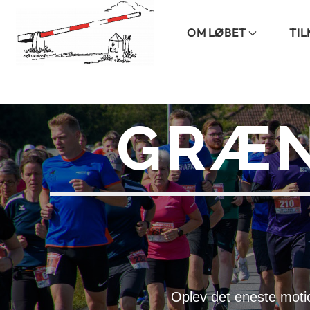
Skip to main content
OM LØBET
TI
GRÆN
Oplev det eneste moti