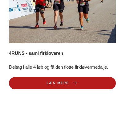
4RUNS - saml firkløveren
Deltag i alle 4 løb og få den flotte firkløvermedalje.
LÆS MERE