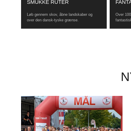
SMUKKE RUTER
FANTA
Løb gennem skov, åbne landskaber og
Over 100 
over den dansk-tyske grænse.
fantastis
N