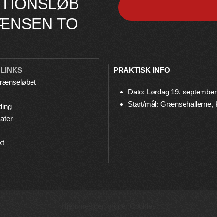
TIONSLØB
ÆNSEN TO
 LINKS
PRAKTISK INFO
rænseløbet
Dato: Lørdag 19. september
Start/mål: Grænsehallerne,
ding
ater
i
kt
© 2026 Grænseløbet • Arrangeres af
Bov IF Løb & Motion
Hjemmesiden bruger Cookies
Privatlivspolitik
•
Cookies