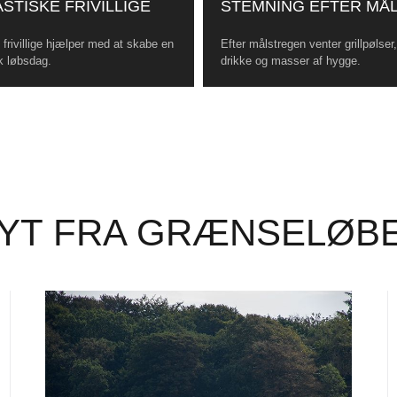
STISKE FRIVILLIGE
STEMNING EFTER MÅ
frivillige hjælper med at skabe en
Efter målstregen venter grillpølser
k løbsdag.
drikke og masser af hygge.
YT FRA GRÆNSELØB