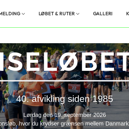
LMELDING
LØBET & RUTER
GALLERI
SELØBET
40. afvikling siden 1985
Lørdag den 19. september 2026
onsløb, hvor du krydser grænsen mellem Danmark