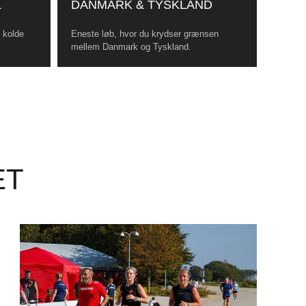
L
DANMARK & TYSKLAND
, kolde
Eneste løb, hvor du krydser grænsen
mellem Danmark og Tyskland.
ET