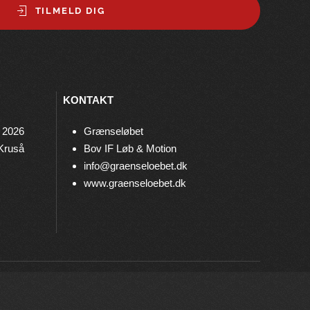
TILMELD DIG
KONTAKT
 2026
Grænseløbet
 Kruså
Bov IF Løb & Motion
info@graenseloebet.dk
www.graenseloebet.dk