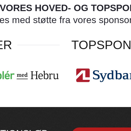
L VORES HOVED- OG TOPSP
 med støtte fra vores sponsore
ER
TOPSPO