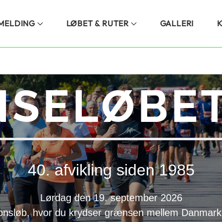
LMELDING
LØBET & RUTER
GALLERI
SELØBET
40. afvikling siden 1985
Lørdag den 19. september 2026
onsløb, hvor du krydser grænsen mellem Danmark