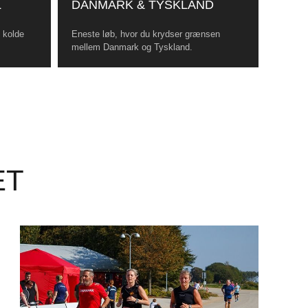
L
DANMARK & TYSKLAND
, kolde
Eneste løb, hvor du krydser grænsen
mellem Danmark og Tyskland.
ET