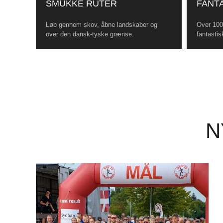
SMUKKE RUTER
FANTA
Løb gennem skov, åbne landskaber og
Over 100 
over den dansk-tyske grænse.
fantastis
N