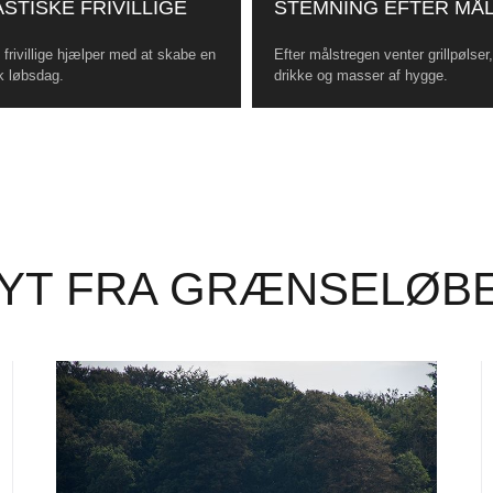
STISKE FRIVILLIGE
STEMNING EFTER MÅ
frivillige hjælper med at skabe en
Efter målstregen venter grillpølser
k løbsdag.
drikke og masser af hygge.
YT FRA GRÆNSELØB