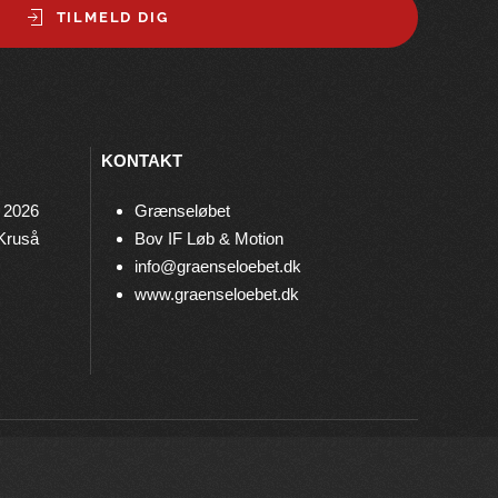
TILMELD DIG
KONTAKT
 2026
Grænseløbet
 Kruså
Bov IF Løb & Motion
info@graenseloebet.dk
www.graenseloebet.dk