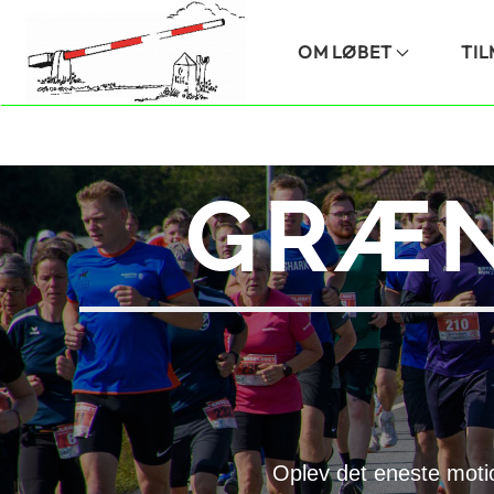
Skip to main content
OM LØBET
TI
GRÆN
Oplev det eneste moti