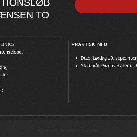
TIONSLØB
ÆNSEN TO
 LINKS
PRAKTISK INFO
rænseløbet
Dato: Lørdag 19. september
Start/mål: Grænsehallerne,
ding
ater
i
kt
© 2026 Grænseløbet • Arrangeres af
Bov IF Løb & Motion
Hjemmesiden bruger Cookies
Privatlivspolitik
•
Cookies