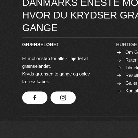
DANMARKS ENESTE MO
HVOR DU KRYDSER GR
GANGE
GRÆNSELØBET
HURTIGE
Om G
Et motionsløb for alle - i hjertet af
Ruter
grænselandet.
Tilmel
Kryds grænsen to gange og oplev
Result
fællesskabet.
Galler
Konta