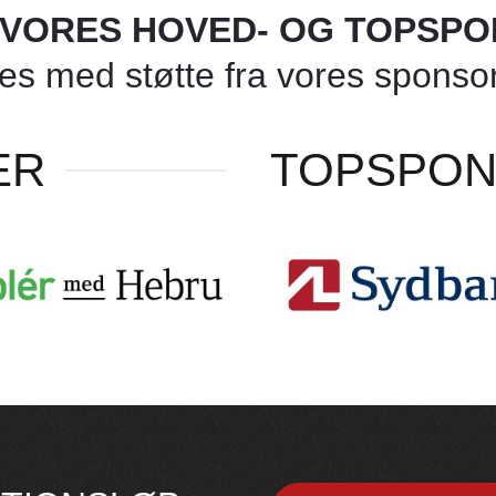
L VORES HOVED- OG TOPSP
 med støtte fra vores sponsore
ER
TOPSPO