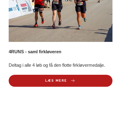
4RUNS - saml firkløveren
Deltag i alle 4 løb og få den flotte firkløvermedalje.
LÆS MERE