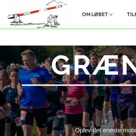
Skip to main content
OM LØBET
TI
GRÆN
Oplev det eneste moti