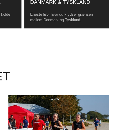
L
DANMARK & TYSKLAND
, kolde
Eneste løb, hvor du krydser grænsen
mellem Danmark og Tyskland.
ET