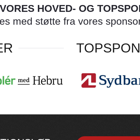
L VORES HOVED- OG TOPSP
 med støtte fra vores sponsore
ER
TOPSPO