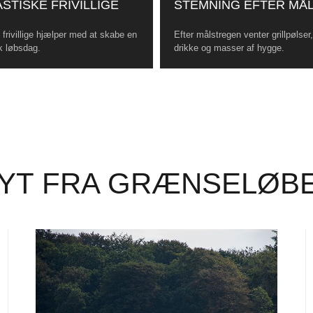
STISKE FRIVILLIGE
STEMNING EFTER MÅ
frivillige hjælper med at skabe en
Efter målstregen venter grillpølser
k løbsdag.
drikke og masser af hygge.
YT FRA GRÆNSELØB