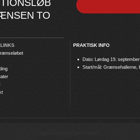
TIONSLØB
ÆNSEN TO
 LINKS
PRAKTISK INFO
rænseløbet
Dato: Lørdag 19. september
Start/mål: Grænsehallerne,
ding
ater
i
kt
© 2026 Grænseløbet • Arrangeres af
Bov IF Løb & Motion
Hjemmesiden bruger Cookies
Privatlivspolitik
•
Cookies