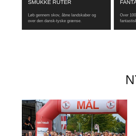
SMUKKE RUTER
FANTA
Løb gennem skov, åbne landskaber og
Over 100 
over den dansk-tyske grænse.
fantastis
N