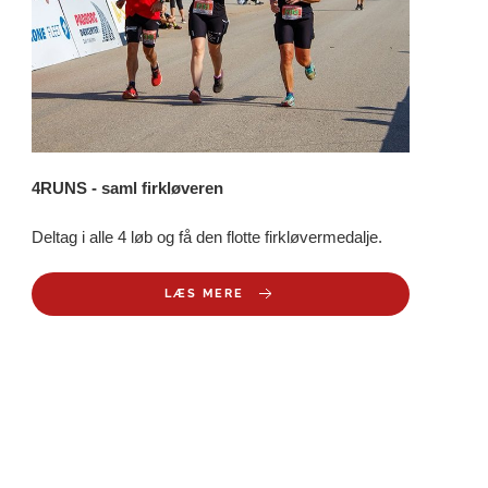
4RUNS - saml firkløveren
Deltag i alle 4 løb og få den flotte firkløvermedalje.
LÆS MERE