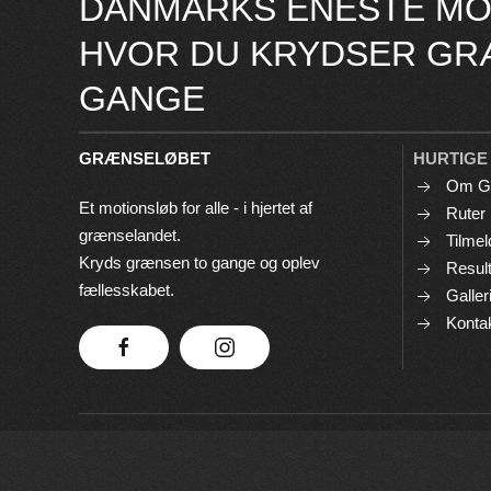
DANMARKS ENESTE MO
HVOR DU KRYDSER GR
GANGE
GRÆNSELØBET
HURTIGE
Om G
Et motionsløb for alle - i hjertet af
Ruter
grænselandet.
Tilmel
Kryds grænsen to gange og oplev
Result
fællesskabet.
Galler
Konta