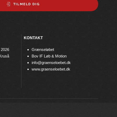
TILMELD DIG
KONTAKT
 2026
Grænseløbet
 Kruså
Bov IF Løb & Motion
info@graenseloebet.dk
www.graenseloebet.dk