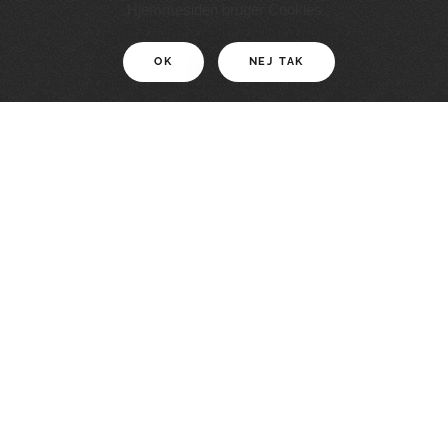
11 KM
Hjemmesiden bruger Cookies
OK
NEJ TAK
For motionister
En smuk rute med grænseoplevelser
LÆS MERE