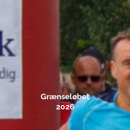
Grænseløbet
2026