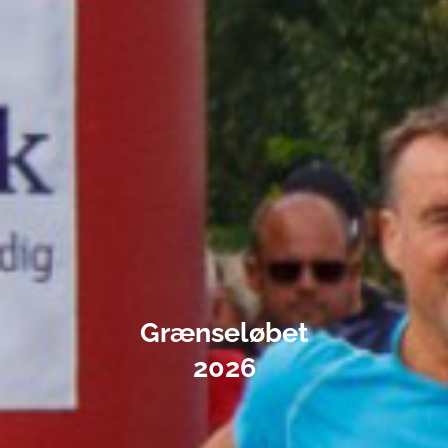
Grænseløbet
2026