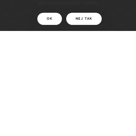
11 KM
Hjemmesiden bruger Cookies
OK
NEJ TAK
For motionister
En smuk rute med grænseoplevelser
LÆS MERE