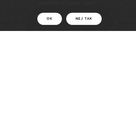
11 KM
Hjemmesiden bruger Cookies
OK
NEJ TAK
For motionister
En smuk rute med grænseoplevelser
LÆS MERE