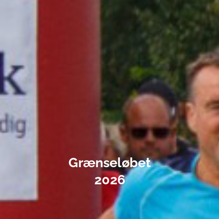
Grænseløbet
2026