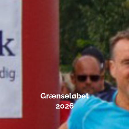
Grænseløbet
2026