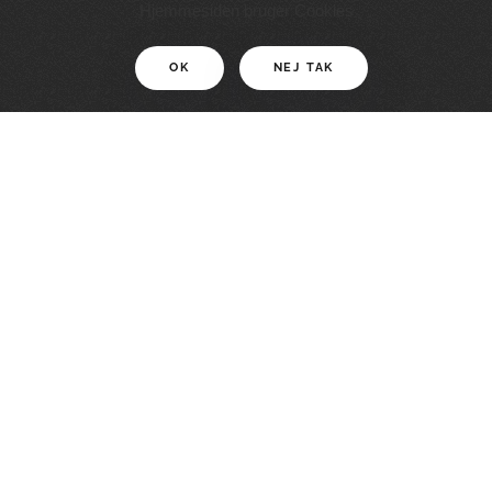
11 KM
Hjemmesiden bruger Cookies
OK
NEJ TAK
For motionister
En smuk rute med grænseoplevelser
LÆS MERE