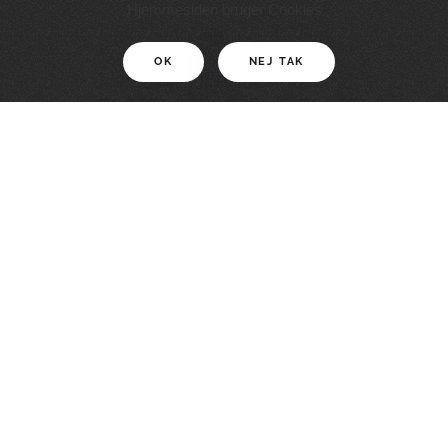
11 KM
Hjemmesiden bruger Cookies
OK
NEJ TAK
For motionister
En smuk rute med grænseoplevelser
LÆS MERE