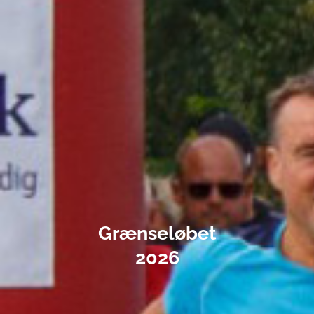
Grænseløbet
2026