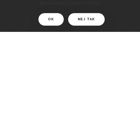
11 KM
Hjemmesiden bruger Cookies
OK
NEJ TAK
For motionister
En smuk rute med grænseoplevelser
LÆS MERE