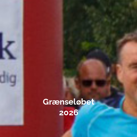
Grænseløbet
2026