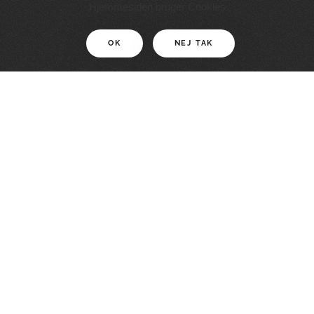
11 KM
Hjemmesiden bruger Cookies
OK
NEJ TAK
For motionister
En smuk rute med grænseoplevelser
LÆS MERE