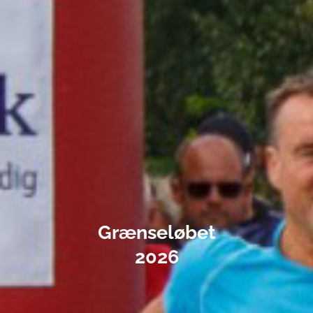
Grænseløbet
2026