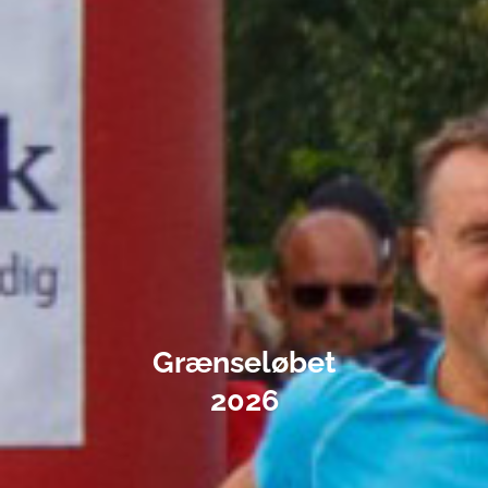
Grænseløbet
2026