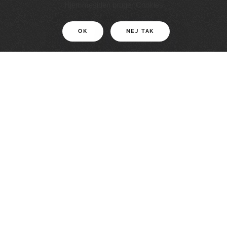
11 KM
Hjemmesiden bruger Cookies
OK
NEJ TAK
For motionister
En smuk rute med grænseoplevelser
LÆS MERE