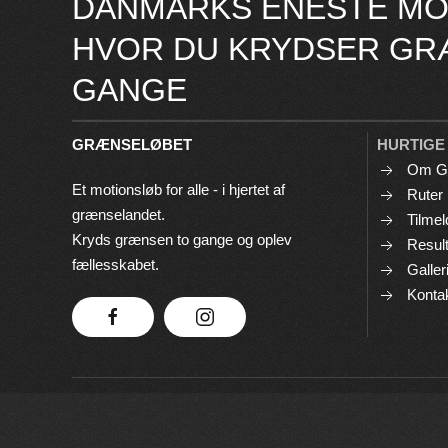
DANMARKS ENESTE MO
HVOR DU KRYDSER GR
GANGE
GRÆNSELØBET
HURTIGE
Om G
Et motionsløb for alle - i hjertet af
Ruter
grænselandet.
Tilmel
Kryds grænsen to gange og oplev
Result
fællesskabet.
Galler
Konta