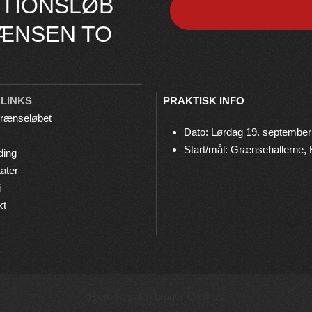
TIONSLØB
ÆNSEN TO
 LINKS
PRAKTISK INFO
rænseløbet
Dato: Lørdag 19. september
Start/mål: Grænsehallerne,
ding
ater
i
kt
© 2026 Grænseløbet • Arrangeres af
Bov IF Løb & Motion
Hjemmesiden bruger Cookies
Privatlivspolitik
•
Cookies