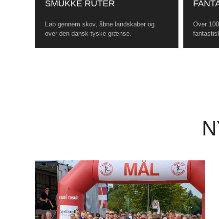
SMUKKE RUTER
FANTA
Løb gennem skov, åbne landskaber og
Over 100 
over den dansk-tyske grænse.
fantastis
N