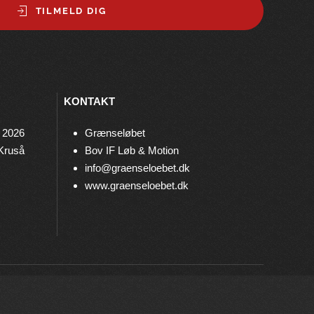
TILMELD DIG
KONTAKT
 2026
Grænseløbet
 Kruså
Bov IF Løb & Motion
info@graenseloebet.dk
www.graenseloebet.dk