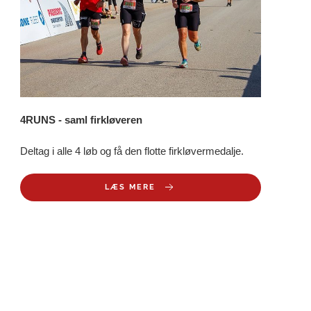
4RUNS - saml firkløveren
Deltag i alle 4 løb og få den flotte firkløvermedalje.
LÆS MERE