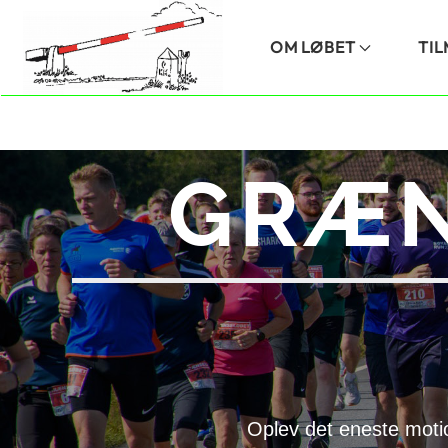
Skip to main content
OM LØBET
TI
GRÆN
Oplev det eneste moti