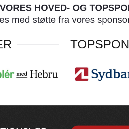
L VORES HOVED- OG TOPSP
 med støtte fra vores sponsore
ER
TOPSPO