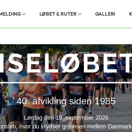
LMELDING
LØBET & RUTER
GALLERI
SELØBET
40. afvikling siden 1985
Lørdag den 19. september 2026
onsløb, hvor du krydser grænsen mellem Danmark