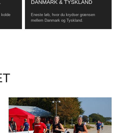
L
DANMARK & TYSKLAND
, kolde
Eneste løb, hvor du krydser grænsen
mellem Danmark og Tyskland.
ET