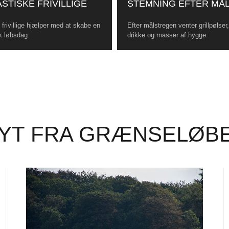
STISKE FRIVILLIGE
STEMNING EFTER MÅ
frivillige hjælper med at skabe en
Efter målstregen venter grillpølser
k løbsdag.
drikke og masser af hygge.
YT FRA GRÆNSELØB