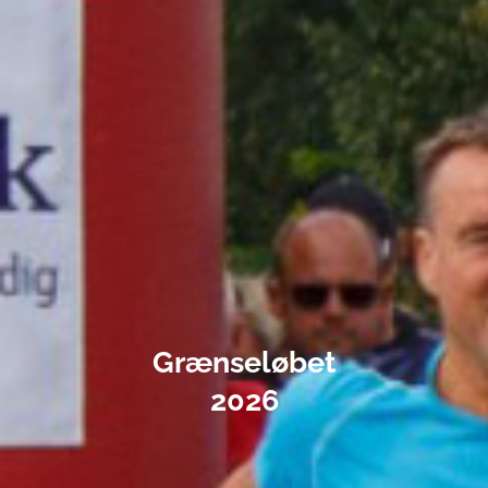
Grænseløbet
2026