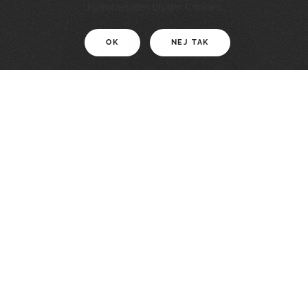
11 KM
Hjemmesiden bruger Cookies
OK
NEJ TAK
For motionister
En smuk rute med grænseoplevelser
LÆS MERE