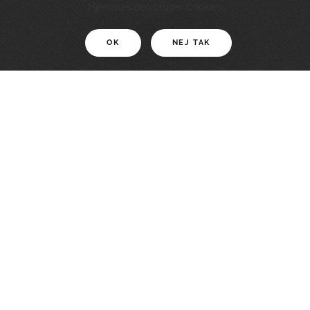
11 KM
Hjemmesiden bruger Cookies
OK
NEJ TAK
For motionister
En smuk rute med grænseoplevelser
LÆS MERE