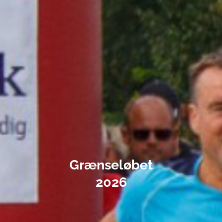
Grænseløbet
2026