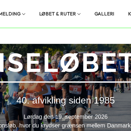
LMELDING
LØBET & RUTER
GALLERI
SELØBET
40. afvikling siden 1985
Lørdag den 19. september 2026
onsløb, hvor du krydser grænsen mellem Danmark