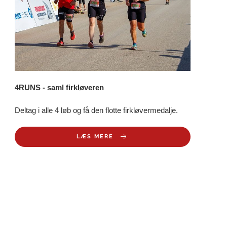
4RUNS - saml firkløveren
Deltag i alle 4 løb og få den flotte firkløvermedalje.
LÆS MERE