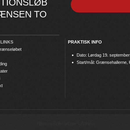
TIONSLØB
ÆNSEN TO
 LINKS
PRAKTISK INFO
rænseløbet
Dato: Lørdag 19. september
Start/mål: Grænsehallerne,
ding
ater
i
kt
© 2026 Grænseløbet • Arrangeres af
Bov IF Løb & Motion
Hjemmesiden bruger Cookies
Privatlivspolitik
•
Cookies