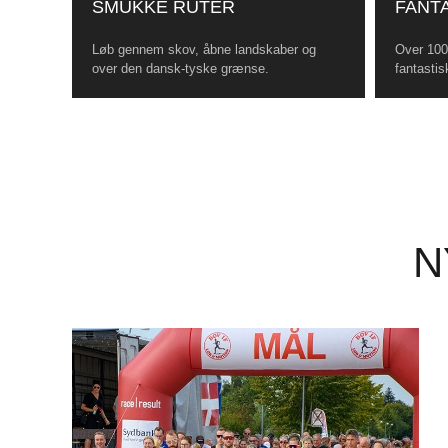
SMUKKE RUTER
FANTA
Løb gennem skov, åbne landskaber og
Over 100 
over den dansk-tyske grænse.
fantastis
N