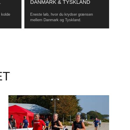
L
DANMARK & TYSKLAND
, kolde
Eneste løb, hvor du krydser grænsen
mellem Danmark og Tyskland.
ET