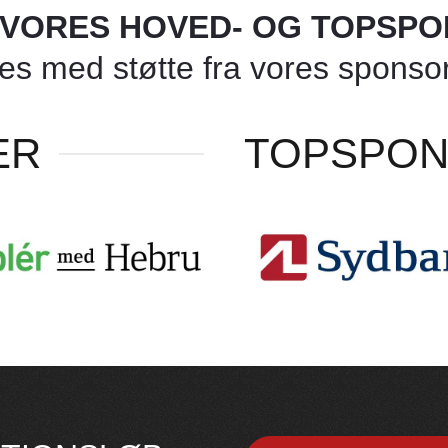
L VORES HOVED- OG TOPSP
 med støtte fra vores sponsore
ER
TOPSPO