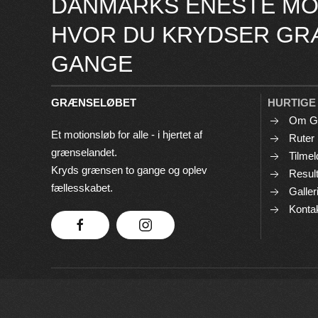
DANMARKS ENESTE MO
HVOR DU KRYDSER GR
GANGE
GRÆNSELØBET
HURTIGE
Om G
Et motionsløb for alle - i hjertet af
Ruter
grænselandet.
Tilmel
Kryds grænsen to gange og oplev
Result
fællesskabet.
Galler
Konta