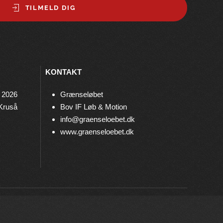
TILMELD DIG
KONTAKT
 2026
Grænseløbet
 Kruså
Bov IF Løb & Motion
info@graenseloebet.dk
www.graenseloebet.dk