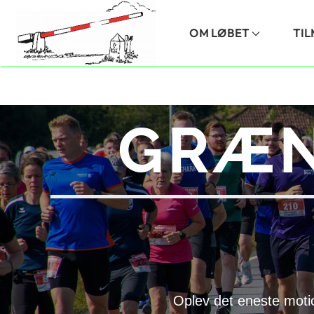
Skip to main content
OM LØBET
TI
GRÆN
Oplev det eneste moti