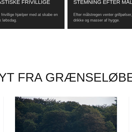
STISKE FRIVILLIGE
STEMNING EFTER MÅ
frivillige hjælper med at skabe en
Efter målstregen venter grillpølser
k løbsdag.
drikke og masser af hygge.
YT FRA GRÆNSELØB